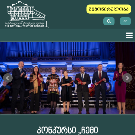
შემოწირულობა
en
კონკურსი „ჩემი