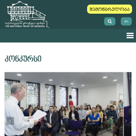
შემოწირულობა
en
კონკურსი