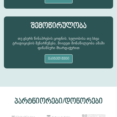
შემოწირულობა
თუ გსურს წინაპრების ცოდნის, ხელობისა თუ სხვა
ტრადიციების შენარჩუნება, მიიღეთ მონაწილეობა ამაში
ფინანსური მხარდაჭერით
გაიგეთ მეტი
პარტნიორები/დონორები