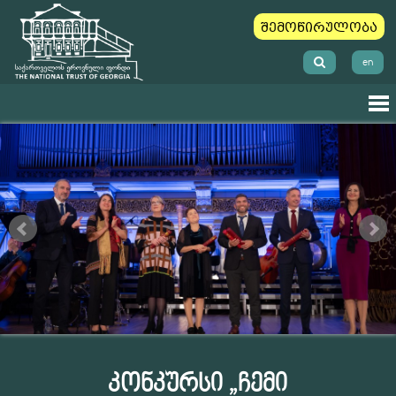
შემოწირულობა
en
კონკურსი „ჩემი