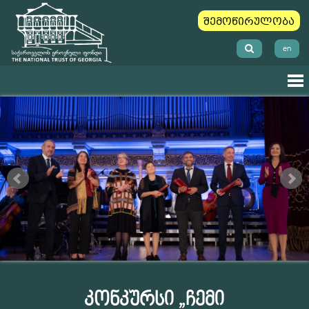
შემოწირულობა
en
კონკურსი „ჩემი