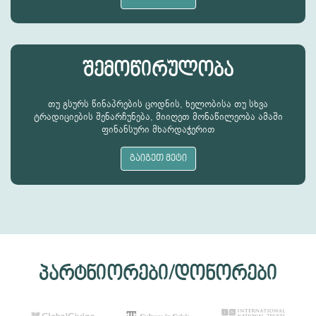
შემოწირულობა
თუ გსურს წინაპრების ცოდნის, ხელობისა თუ სხვა
ტრადიციების შენარჩუნება, მიიღეთ მონაწილეობა ამაში
ფინანსური მხარდაჭერით
გაიგეთ მეტი
პარტნიორები/დონორები