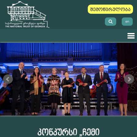
შემოწირულობა
en
კონკურსი „ჩემი