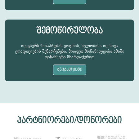
შემოწირულობა
თუ გსურს წინაპრების ცოდნის, ხელობისა თუ სხვა
ტრადიციების შენარჩუნება, მიიღეთ მონაწილეობა ამაში
ფინანსური მხარდაჭერით
გაიგეთ მეტი
პარტნიორები/დონორები