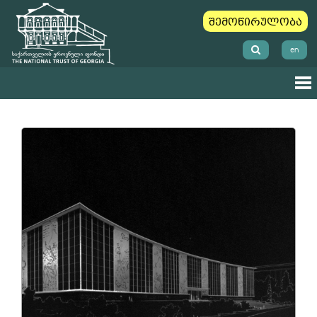
შემოწირულობა
en