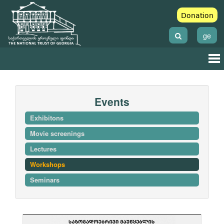
Donation
ge
Events
Exhibitons
Movie screenings
Lectures
Workshops
Seminars