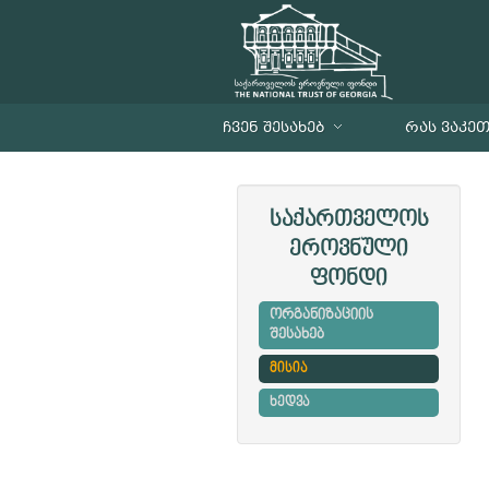
ᲩᲕᲔᲜ ᲨᲔᲡᲐᲮᲔᲑ
ᲠᲐᲡ ᲕᲐᲙᲔ
საქართველოს
ეროვნული
ფონდი
ორგანიზაციის
შესახებ
მისია
ხედვა