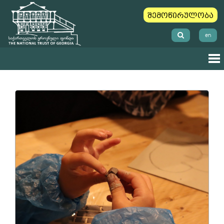
შემოწირულობა
en