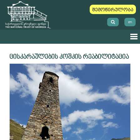
შემოწირულობა
en
ცისკარაულების კოშკის რეაბილიტაცია