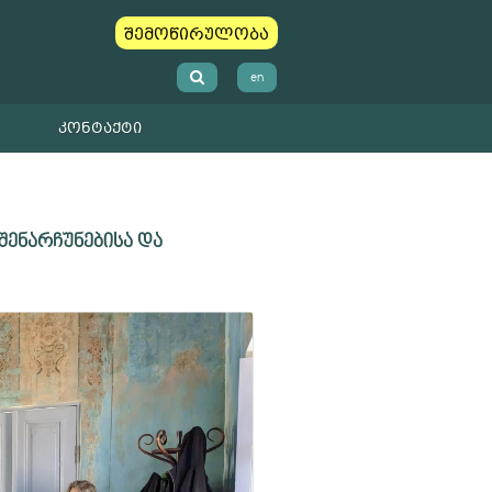
შემოწირულობა
en
ᲙᲝᲜᲢᲐᲥᲢᲘ
ენარჩუნებისა და