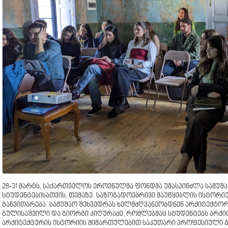
28-31 მარტს, საქართველოს ეროვნულმა ფონდმა უმასპინძლა სამუშ
სტუდენტებისათვის, თემაზე: საზოგადოებრივი მაუწყებლის ისტორიუ
განვითარება. სამუშაო შეხვედრას ხელმძღვანეობდნენ არქიტექტორ
გულისაშვილი და გიორგი კიღურაძე, რომლებმაც სტუდენტებს არქიტ
არქიტექტურის ისტორიის მიმართულებით საკუთარი პროფესიული გ