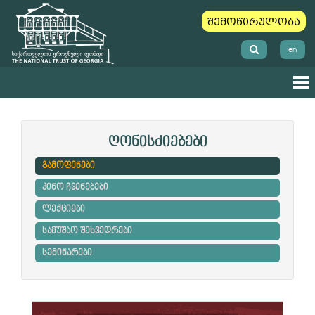
შემოწირულობა
en
ღონისძიებები
გამოფენები
კინო ჩვენებები
ლექციები
სამუშაო შეხვედრები
სემინარები