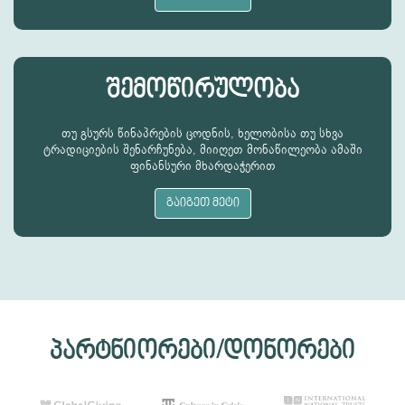
შემოწირულობა
თუ გსურს წინაპრების ცოდნის, ხელობისა თუ სხვა
ტრადიციების შენარჩუნება, მიიღეთ მონაწილეობა ამაში
ფინანსური მხარდაჭერით
გაიგეთ მეტი
პარტნიორები/დონორები