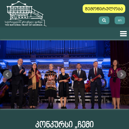
შემოწირულობა
en
კონკურსი „ჩემი